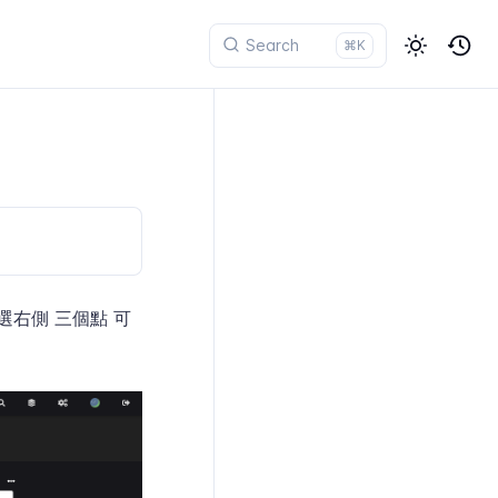
⌘K
右側 三個點 可