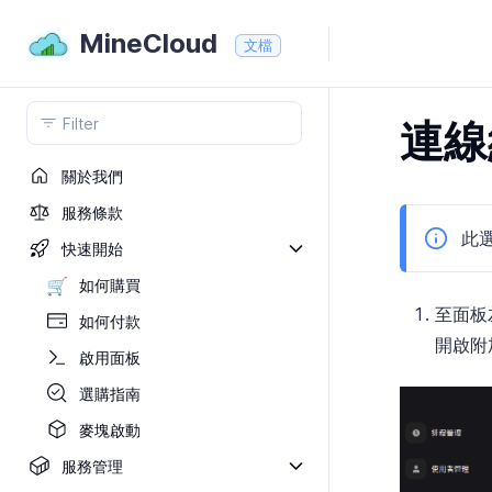
MineCloud
文檔
連線
關於我們
服務條款
此選
快速開始
🛒
如何購買
至面板
如何付款
開啟附
啟用面板
選購指南
麥塊啟動
服務管理